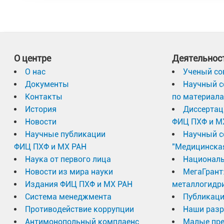
О центре
Деятельнос
О нас
Ученый со
Документы
Научный с
Контакты
по материал
История
Диссертац
Новости
ФИЦ ПХФ и М
Научные публикации
Научный с
ФИЦ ПХФ и МХ РАН
"Медицинска
Наука от первого лица
Националь
Новости из мира науки
МегаГрант
Издания ФИЦ ПХФ и МХ РАН
металлогидр
Система менеджмента
Публикаци
Противодействие коррупции
Наши разр
Антимонопольный комплаенс
Малые пр