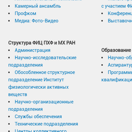
Камерный ансамбль
с участием Ф
Профком
Конферен
Медиа: Фото-Видео
Выставочн
Структура ФИЦ ПХФ и МХ РАН
Администрация
Образование
Научно-исследовательские
Научно-об
подразделения
Аспиранту
Обособленное структурное
Программ
подразделение Институт
квалификац
физиологически активных
веществ
Научно-организационные
подразделения
Службы обеспечения
Технические подразделения
Центры коллективного