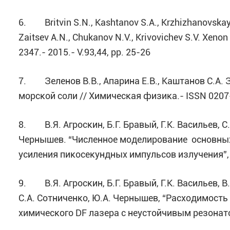
6. Britvin S.N., Kashtanov S.A., Krzhizhanovskaya M
Zaitsev A.N., Chukanov N.V., Krivovichev S.V. Xeno
2347.- 2015.- V.93,44, pp. 25-26
7. Зеленов В.В., Апарина Е.В., Каштанов С.А.
морской соли // Химическая физика.- ISSN 0207-40
8. В.Я. Агроскин, Б.Г. Бравый, Г.К. Васильев, С
Чернышев. “Численное моделирование основных
усиления пикосекундных импульсов излучения”,
9. В.Я. Агроскин, Б.Г. Бравый, Г.К. Васильев, В.
С.А. Сотниченко, Ю.А. Чернышев, “Расходимост
химического DF лазера с неустойчивым резонат