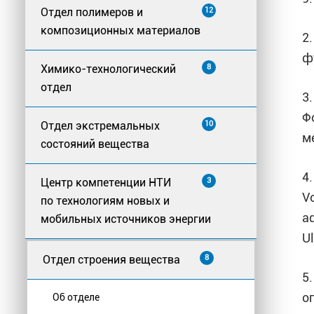
Отдел полимеров и
12
композиционных материалов
2
ф
Химико-технологический
8
отдел
3
Ф
Отдел экстремальных
10
м
состояний вещества
4.
Центр компетенции НТИ
3
Vo
по технологиям новых и
aq
мобильных источников энергии
Ul
Отдел строения вещества
8
5
о
Об отделе