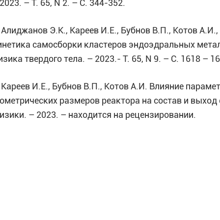
2023. – Т. 65, N 2. – С. 344-352.
 Алиджанов Э.К., Кареев И.Е., Бубнов В.П., Котов А.И.
инетика самосборки кластеров эндоэдральных метал
зика твердого тела. – 2023.- Т. 65, N 9. – С. 1618 – 1
. Кареев И.Е., Бубнов В.П., Котов А.И. Влияние парам
еометрических размеров реактора на состав и выход
изики. – 2023. – находится на рецензировании.