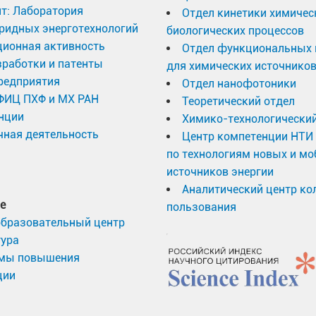
т: Лаборатория
Отдел кинетики химичес
ридных энерготехнологий
биологических процессов
ционная активность
Отдел функциональных 
работки и патенты
для химических источников
редприятия
Отдел нанофотоники
 ФИЦ ПХФ и МХ РАН
Теоретический отдел
нции
Химико-технологический
ная деятельность
Центр компетенции НТИ
по технологиям новых и м
источников энергии
Аналитический центр ко
е
пользования
образовательный центр
тура
мы повышения
ции