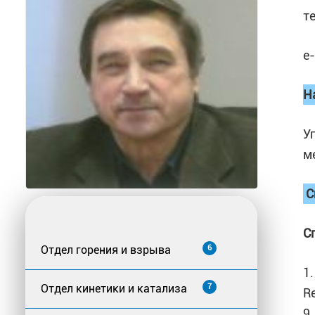
т
e
Н
У
м
С
С
Отдел горения и взрыва
6
1.
Отдел кинетики и катализа
7
Re
9.