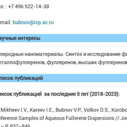
ел.: +7 496 522-14-38
-mail:
bubnov@icp.ac.ru
аучные интересы
глеродные наноматериалы. Синтез и исследование 
еталлофуллеренов, фуллеренов, высших фуллеренов 
писок публикаций
писок
публикаций за последние 5 лет (2018-2023):
 Mikheev I.V., Kareev I.E., Bubnov V.P., Volkov D.S., Kor
ference Samples of Aqueous Fullerene Dispersions // Jour
 – P. 837–846.