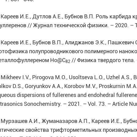
. Кареев И.Е., Дутлов А.Е., Бубнов В.П. Роль карбид
уллеренов // Журнал технической физики. – 2020. – Т. 
. Кареев И.Е., Бубнов В.П., Алиджанов Э.К., Пашкевич 
отофизика полупроводникового полимерного наноко
еталлофуллереном Ho@C
// Физика твердого тела. –
82
 Mikheev I.V., Pirogova M.O., Usoltseva L.O., Uzhel A.S., B
lkov D.S., Goryunkov A.A., Korobov M.V., Proskurnin M.A.
ueous dispersions of fullerenes and endohedral fullerene
trasonics Sonochemistry. – 2021. – Vol. 73. – Article 
. Мурзашев А.И., Жуманазаров А.П., Кареев И.Е., Бубн
птические свойства трифторметильных производных