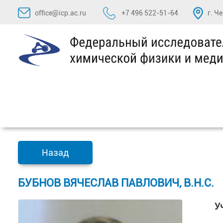
Перейти
office@icp.ac.ru
+7 496 522-51-64
г. Ч
к
содержимому
Назад
БУБНОВ ВЯЧЕСЛАВ ПАВЛОВИЧ, В.Н.С.
У