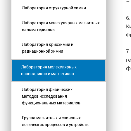
– 
Лаборатория структурной химии
6.
Лаборатория молекулярных магнитных
К
наноматериалов
Фи
Лаборатория криохимии и
7
радиационной химии
г
Лаборатория молекулярных
ф
проводников и магнетиков
Лаборатория физических
методов исследования
функциональных материалов
Группа магнитных и спиновых
логических процессов и устройств