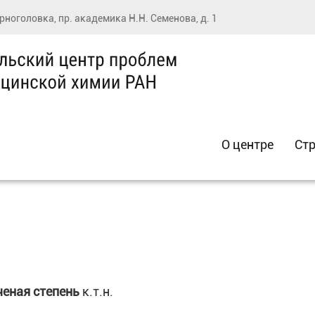
ерноголовка, пр. академика Н.Н. Семенова, д. 1
О центре
Стр
ченая степень
к.т.н.