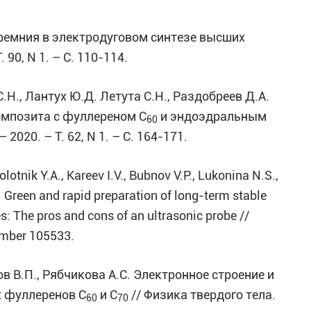
а кремния в электродуговом синтезе высших
90, N 1. – С. 110-114.
С.Н., Лантух Ю.Д. Летута С.Н., Раздобреев Д.А.
мпозита с фуллереном С
и эндоэдральным
60
 2020. – Т. 62, N 1. – С. 164-171.
olotnik Y.A., Kareev I.V., Bubnov V.P., Lukonina N.S.,
 Green and rapid preparation of long-term stable
s: The pros and cons of an ultrasonic probe //
Number 105533.
ов В.П., Рябчикова А.С. Электронное строение и
 фуллеренов С
и С
// Физика твердого тела.
60
70