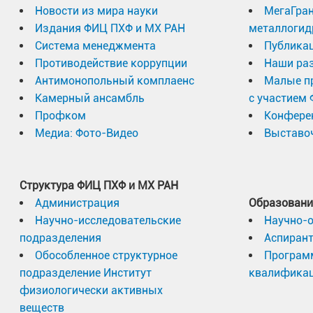
Новости из мира науки
МегаГран
Издания ФИЦ ПХФ и МХ РАН
металлогид
Система менеджмента
Публика
Противодействие коррупции
Наши раз
Антимонопольный комплаенс
Малые п
Камерный ансамбль
с участием
Профком
Конфере
Медиа: Фото-Видео
Выставоч
Структура ФИЦ ПХФ и МХ РАН
Администрация
Образовани
Научно-исследовательские
Научно-
подразделения
Аспиран
Обособленное структурное
Програм
подразделение Институт
квалифика
физиологически активных
веществ