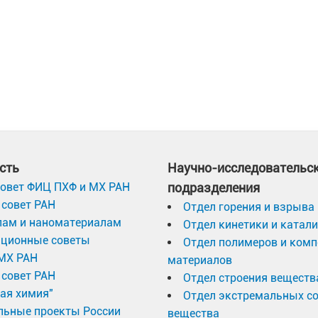
сть
Научно-исследовательс
овет ФИЦ ПХФ и МХ РАН
подразделения
совет РАН
Отдел горения и взрыва
лам и наноматериалам
Отдел кинетики и катал
ационные советы
Отдел полимеров и ком
МХ РАН
материалов
совет РАН
Отдел строения веществ
ая химия"
Отдел экстремальных с
льные проекты России
вещества