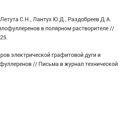
, Летута С.Н., Лантух Ю.Д., Раздобреев Д.А.
лофуллеренов в полярном растворителе //
625.
етров электрической графитовой дуги и
 фуллеренов // Письма в журнал технической