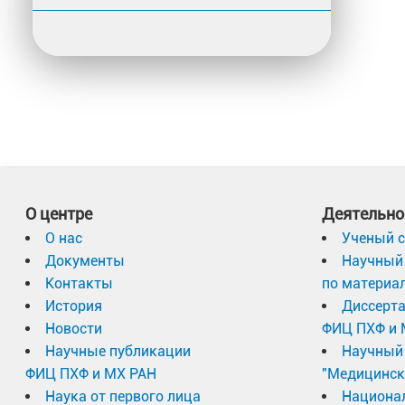
О центре
Деятельно
О нас
Ученый с
Документы
Научный 
Контакты
по материа
История
Диссерт
Новости
ФИЦ ПХФ и 
Научные публикации
Научный 
ФИЦ ПХФ и МХ РАН
"Медицинск
Наука от первого лица
Национа