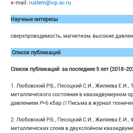
e-mail:
rustem@icp.ac.ru
Научные интересы
сверхпроводимость, магнетизм, высокие давле
Список публикаций
Список
публикаций за последние 5 лет (2018-20
1. Любовский Р.Б., Песоцкий С.И., Жиляева Е.И.,
металлического состояния в квазидвумерном ор
давлением
P
=6 кбар // Письма в журнал техническ
2. Любовский Р.Б., Песоцкий С.И., Жиляева Е.И.
металлических слоев в двухслойном квазидвум