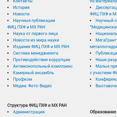
Контакты
по материал
История
Диссертац
Новости
ФИЦ ПХФ и М
Научные публикации
Научный с
ФИЦ ПХФ и МХ РАН
"Медицинска
Наука от первого лица
Националь
Новости из мира науки
МегаГрант
Издания ФИЦ ПХФ и МХ РАН
металлогидр
Система менеджмента
Публикаци
Противодействие коррупции
Наши разр
Антимонопольный комплаенс
Малые пр
Камерный ансамбль
с участием Ф
Профком
Конферен
Медиа: Фото-Видео
Выставочн
Структура ФИЦ ПХФ и МХ РАН
Администрация
Образование