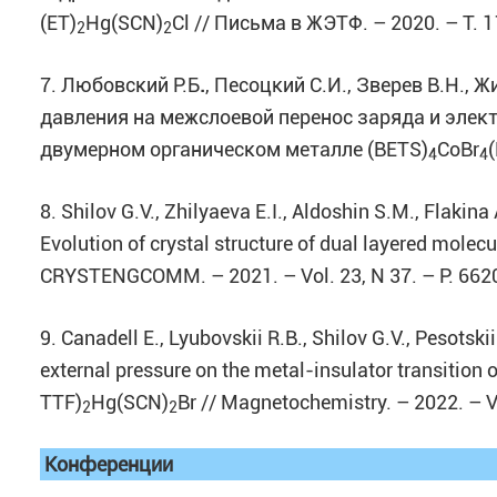
(ET)
Hg(SCN)
Cl // Письма в ЖЭТФ. – 2020. – Т. 11
2
2
7. Любовский Р.Б
.
, Песоцкий С.И., Зверев В.Н., 
давления на межслоевой перенос заряда и элек
двумерном органическом металле (BETS)
CoBr
4
4
8. Shilov G.V., Zhilyaeva E.I., Aldoshin S.M., Flakina
Evolution of crystal structure of dual layered molec
CRYSTENGCOMM. – 2021. – Vol. 23, N 37. – P. 662
9. Canadell E.,
Lyubovskii R.B., Shilov G.V., Pesotskii
external pressure on the metal-insulator transition
TTF)
Hg(SCN)
Br // Magnetochemistry. – 2022. – Vo
2
2
Конференции