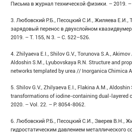
Письма в журнал технической физики. – 2019. – Т.
3. Любовский Р.Б., Песоцкий С.И., Жиляева Е.И.,
зарядовый перенос в двухслойном квазидвумер
2019. – Т. 155, N 3. – С. 522–526.
4. Zhilyaeva E.I., Shilov G.V., Torunova S.A., Akimov 
Aldoshin S.M., Lyubovskaya R.N. Structure and proper
networks templated by urea // Inorganica Chimica Ac
5. Shilov G.V., Zhilyaeva E.I., Flakina A.M., Aldoshi
transformations of iodine-containing dual-layered 
2020. – Vol. 22. – P. 8054-8062.
6. Любовский Р.Б., Песоцкий С.И., Зверев В.Н., 
гидростатическим давлением металлического с