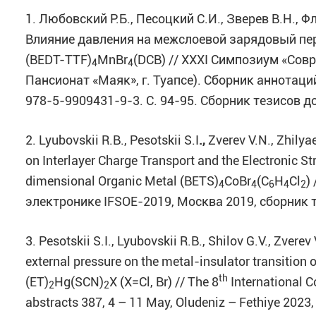
1. Любовский Р.Б., Песоцкий С.И., Зверев В.Н., Ф
Влияние давления на межслоевой зарядовый пер
(BEDT-TTF)
MnBr
(DCB) // XXXI Симпозиум «Сов
4
4
Пансионат «Маяк», г. Туапсе). Сборник аннотаци
978-5-9909431-9-3. С. 94-95. Сборник тезисов до
2. Lyubovskii R.B., Pesotskii S.I
.,
Zverev V.N., Zhilya
on Interlayer Charge Transport and the Electronic St
dimensional Organic Metal (BETS)
CoBr
(C
H
Cl
)
4
4
6
4
2
электронике IFSOE-2019, Москва 2019, сборник 
3. Pesotskii S.I., Lyubovskii R.B., Shilov G.V., Zverev
external pressure on the metal-insulator transition
th
(ET)
Hg(SCN)
X (X=Cl, Br) // The 8
International 
2
2
abstracts 387, 4 – 11 May, Oludeniz – Fethiye 2023,