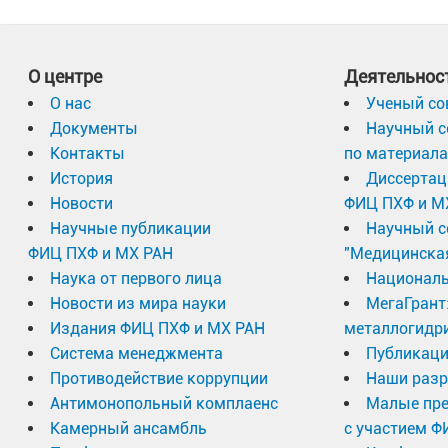
О центре
Деятельнос
О нас
Ученый со
Документы
Научный с
Контакты
по материал
История
Диссертац
Новости
ФИЦ ПХФ и М
Научные публикации
Научный с
ФИЦ ПХФ и МХ РАН
"Медицинска
Наука от первого лица
Националь
Новости из мира науки
МегаГрант
Издания ФИЦ ПХФ и МХ РАН
металлогидр
Система менеджмента
Публикаци
Противодействие коррупции
Наши разр
Антимонопольный комплаенс
Малые пр
Камерный ансамбль
с участием Ф