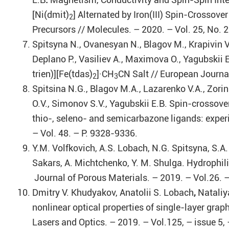
[Ni(dmit)
] Alternated by Iron(III) Spin-Crossov
2
Precursors // Molecules. – 2020. – Vol. 25, No. 
Spitsyna N., Ovanesyan N., Blagov M., Krapivin V.,
Deplano P., Vasiliev A., Maximova O., Yagubskii
trien)][Fe(tdas)
]·CH
CN Salt // European Journal
2
3
Spitsina N.G., Blagov M.A., Lazarenko V.A., Zorin
O.V., Simonov S.V., Yagubskii E.B. Spin-crossover
thio-, seleno- and semicarbazone ligands: exper
– Vol. 48. – P. 9328-9336.
Y.M. Volfkovich, A.S. Lobach, N.G. Spitsyna, S.A
Sakars, A. Michtchenko, Y. M. Shulga. Hydrophil
Journal of Porous Materials. – 2019. – Vol.26. –
Dmitry V. Khudyakov, Anatolii S. Lobach
,
Nataliy
nonlinear optical properties of single-layer gra
Lasers and Optics. – 2019. – Vol.125, – issue 5, 