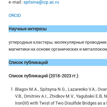
e-mail:
spitsina@icp.ac.ru
ORCID
Научные интересы
углеродные кластеры, молекулярные проводник
магнетики на основе органических и металлоко
Список публикаций
Список
публикаций (
2018-2023
гг.)
:
Blagov M.A., Spitsyna N.G., Lazarenko V.A., Ovan
V.B., Dmitriev A.I., Zhidkov M.V., Yagubskii E.B
.
Ne
Iron(III) with Twist of Two Disulfide Bridges as a