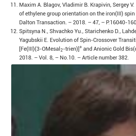
Maxim A. Blagov, Vladimir B. Krapivin, Sergey V.
of ethylene group orientation on the iron(III) spin
Dalton Transaction
.
– 2018. – 47, – P.16040-16
Spitsyna N., Shvachko Yu., Starichenko D., Lahde
Yagubskii E. Evolution of Spin-Crossover Transit
+
[Fe(III)(3-OMesal
-trien)]
and Anionic Gold Bis(
2
2018. – Vol. 8, – No.10. – Article number 382.