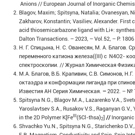
Anions // European Journal of Inorganic Chemist
Blagov, Maxim; Spitsyna, Natalia; Ovanesyan, Ni
Zakharov, Konstantin; Vasiliev, Alexander. First c
acid thiosemicarbazone ligand with Li+: synthesi
Dalton Transactions. – 2023, – Vol.52, – P. 1806
Н. Г. Спицына, Н. С. Ованесян, М. А. Благов.
переменного катиона железа((III) с N4O2- 
спектроскопии. // Журнал Химическая Физика. 
М.А. Благов, В.Б. Крапивин, С.В. Симонов, Н.Г
октаэдра и конформации лиганда при спиново
Известия АН Серия Химическая.
–
2022. – № 
Spitsyna N.G., Blagov M.A., Lazarenko V.A., Svet
Yaroslavtsev S.A., Rusakov V.S., Raganyan G.V., 
III
in the 2D Polymer K[Fe
(5Cl-thsa)
]
//
Inorganic
2
Shvachko Yu.N., Spitsyna N.G., Starichenko D.V.,
E.B
.
Magnetism, Conductivity and Spin-Spin Inter