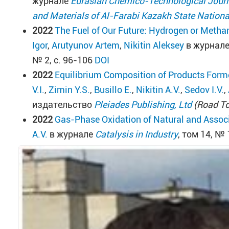
журнале
Eurasian Chemico-Technological Jour
and Materials of Al-Farabi Kazakh State Nationa
2022
The Fuel of Our Future: Hydrogen or Metha
Igor
,
Arutyunov Artem
,
Nikitin Aleksey
в журнал
№ 2, с. 96-106
DOI
2022
Equilibrium Composition of Products Form
V.I.
,
Zimin Y.S.
,
Busillo E.
,
Nikitin A.V.
,
Sedov I.V.
,
издательство
Pleiades Publishing, Ltd
(Road To
2022
Gas-Phase Oxidation of Natural and Assoc
A.V.
в журнале
Catalysis in Industry
, том 14, № 