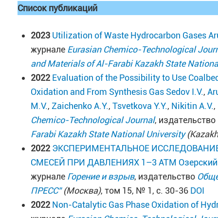
Список публикаций
2023
Utilization of Waste Hydrocarbon Gases
Ar
журнале
Eurasian Chemico-Technological Jour
and Materials of Al-Farabi Kazakh State Nationa
2022
Evaluation of the Possibility to Use Coalb
Oxidation and From Synthesis Gas
Sedov I.V.
,
Ar
M.V.
,
Zaichenko A.Y.
,
Tsvetkova Y.Y.
,
Nikitin A.V.
,
Chemico-Technological Journal
, издательство
Farabi Kazakh State National University
(Kazakh
2022
ЭКСПЕРИМЕНТАЛЬНОЕ ИССЛЕДОВАНИЕ
СМЕСЕЙ ПРИ ДАВЛЕНИЯХ 1–3 АТМ
Озерский 
журнале
Горение и взрыв
, издательство
Обще
ПРЕСС”
(Москва)
, том 15, № 1, с. 30-36
DOI
2022
Non-Catalytic Gas Phase Oxidation of Hyd