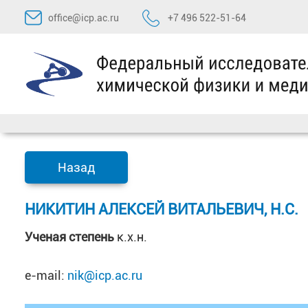
Перейти
office@icp.ac.ru
+7 496 522-51-64
к
содержимому
Назад
НИКИТИН АЛЕКСЕЙ ВИТАЛЬЕВИЧ, Н.С.
Ученая степень
к.х.н.
e-mail:
nik@icp.ac.ru