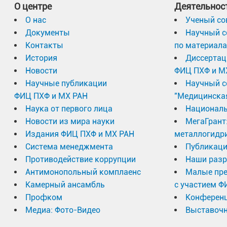
О центре
Деятельнос
О нас
Ученый со
Документы
Научный с
Контакты
по материал
История
Диссертац
Новости
ФИЦ ПХФ и М
Научные публикации
Научный с
ФИЦ ПХФ и МХ РАН
"Медицинска
Наука от первого лица
Националь
Новости из мира науки
МегаГрант
Издания ФИЦ ПХФ и МХ РАН
металлогидр
Система менеджмента
Публикаци
Противодействие коррупции
Наши разр
Антимонопольный комплаенс
Малые пр
Камерный ансамбль
с участием Ф
Профком
Конферен
Медиа: Фото-Видео
Выставочн